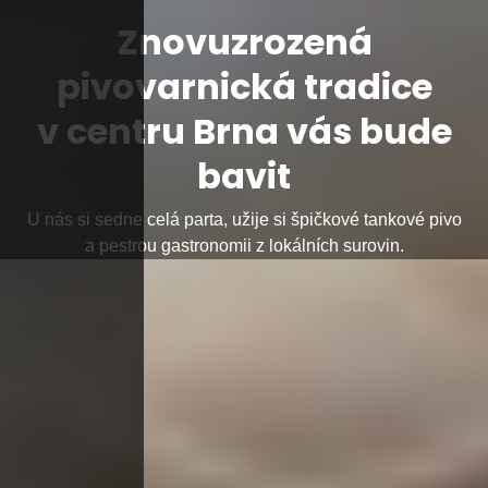
Znovuzrozená
pivovarnická tradice
v centru Brna vás bude
bavit
U nás si sedne celá parta, užije si špičkové tankové pivo
a pestrou gastronomii z lokálních surovin.